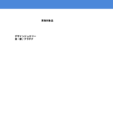
買取対象品
デザインジュエリー
金・銀 / プラチナ