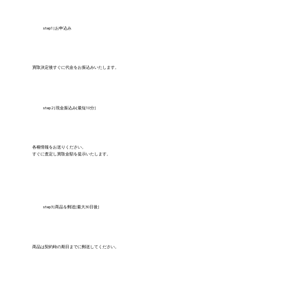
step1 | お申込み
買取決定後すぐに代金をお振込みいたします。
step2 | 現金振込み[最短10分]
各種情報をお送りください。
すぐに査定し買取金額を提示いたします。
step3 | 商品を郵送[最大30日後]
商品は契約時の期日までに郵送してください。