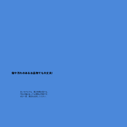
傷や汚れのあるお品物でも大丈夫!
古いモデルでも、購入時期が昔でも、
汚れや傷があっても買取は可能です。
ぜひ一度、査定をお試しください。