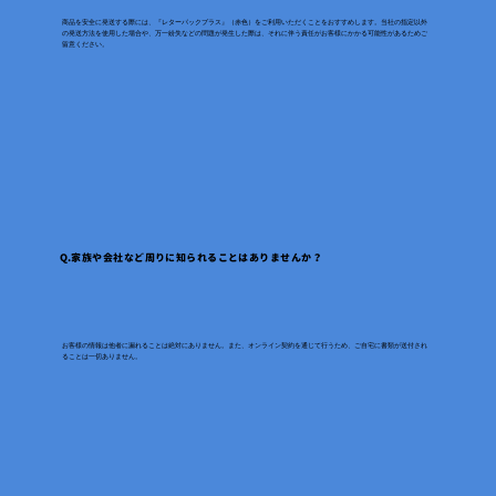
商品を安全に発送する際には、『レターパックプラス』（赤色）をご利用いただくことをおすすめします。当社の指定以外
の発送方法を使用した場合や、万一紛失などの問題が発生した際は、それに伴う責任がお客様にかかる可能性があるためご
留意ください。
Q.家族や会社など周りに知られることはありませんか？
お客様の情報は他者に漏れることは絶対にありません。また、オンライン契約を通じて行うため、ご自宅に書類が送付され
ることは一切ありません。