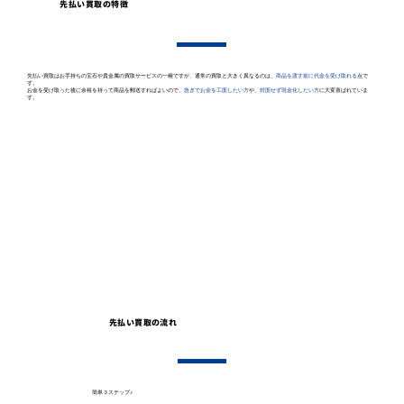
先払い買取の特徴
先払い買取はお手持ちの宝石や貴金属の買取サービスの一種ですが、通常の買取と大きく異なるのは、
商品を渡す前に代金を受け取れる
点で
す。
お金を受け取った後に余裕を持って商品を郵送すればよいので、
急ぎでお金を工面したい方
や、
対面せず現金化したい方
に大変喜ばれていま
す。
先払い買取の流れ
簡単３ステップ♪